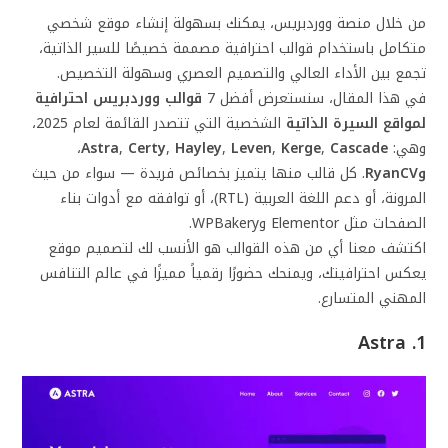
من خلال منصة ووردبريس، يمكنك بسهولة إنشاء موقع شخصي
متكامل باستخدام قوالب احترافية مصممة خصيصًا للسير الذاتية،
تجمع بين الأداء العالي والتصميم العصري وسهولة التخصيص.
في هذا المقال، سنستعرض أفضل 7
قوالب ووردبريس احترافية
لمواقع السيرة الذاتية
الشخصية التي تتصدر القائمة لعام 2025،
وهي:
Cascade
,
Kerge
,
Leven
,
Hayley
,
Certy
,
Astra
،
وRyanCV
. كل قالب منها يتميز بخصائص فريدة — سواء من حيث
المرونة، أو دعم اللغة العربية (RTL)، أو توافقه مع أدوات بناء
الصفحات مثل Elementor وWPBakery.
اكتشف معنا أي من هذه القوالب هو الأنسب لك لتصميم موقع
يعكس احترافيتك، ويمنحك حضورًا رقمياً مميزًا في عالم التنافس
المهني المتسارع.
1. Astra