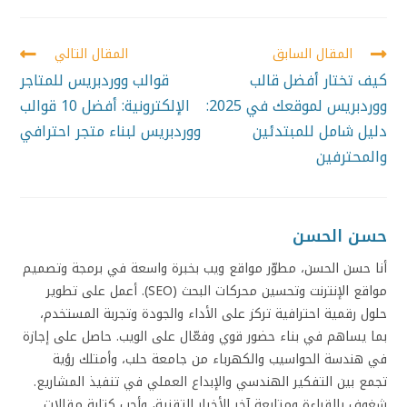
المقال السابق
المقال التالي
كيف تختار أفضل قالب
قوالب ووردبريس للمتاجر
ووردبريس لموقعك في 2025:
الإلكترونية: أفضل 10 قوالب
دليل شامل للمبتدئين
ووردبريس لبناء متجر احترافي
والمحترفين
حسن الحسن
أنا حسن الحسن، مطوّر مواقع ويب بخبرة واسعة في برمجة وتصميم
مواقع الإنترنت وتحسين محركات البحث (SEO). أعمل على تطوير
حلول رقمية احترافية تركز على الأداء والجودة وتجربة المستخدم،
بما يساهم في بناء حضور قوي وفعّال على الويب. حاصل على إجازة
في هندسة الحواسيب والكهرباء من جامعة حلب، وأمتلك رؤية
تجمع بين التفكير الهندسي والإبداع العملي في تنفيذ المشاريع.
شغوف بالقراءة ومتابعة آخر الأخبار التقنية، وأحب كتابة مقالات