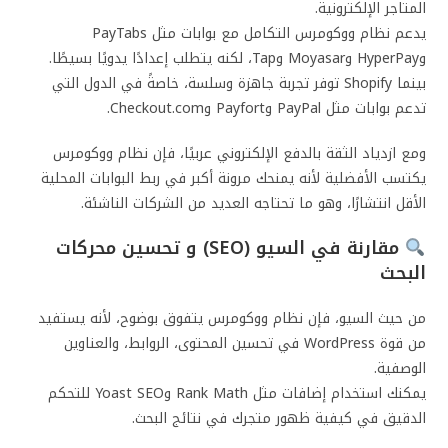
المتاجر الإلكترونية.
يدعم نظام ووكومرس التكامل مع بوابات مثل PayTabs
وHyperPay وMoyasar وTap، لكنه يتطلب إعدادًا يدويًا بسيطًا.
بينما Shopify توفر تجربة جاهزة وسلسة، خاصةً في الدول التي
تدعم بوابات مثل PayPal وPayfort وCheckout.com.
ومع ازدياد الثقة بالدفع الإلكتروني عربيًا، فإن نظام ووكومرس
يكتسب الأفضلية لأنه يمنحك مرونة أكبر في ربط البوابات المحلية
الأقل انتشارًا، وهو ما تحتاجه العديد من الشركات الناشئة.
مقارنة في السيو (SEO) و تحسين محركات
البحث
من حيث السيو، فإن نظام ووكومرس يتفوق بوضوح، لأنه يستفيد
من قوة WordPress في تحسين المحتوى، الروابط، والعناوين
الوصفية.
يمكنك استخدام إضافات مثل Rank Math وYoast SEO للتحكم
الدقيق في كيفية ظهور متجرك في نتائج البحث.