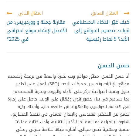
المقال السابق
المقال التالي
كيف غيّر الذكاء الاصطناعي
مقارنة جملة و ووردبريس: من
قواعد تصميم المواقع إلى
الأفضل لإنشاء موقع احترافي
الأبد؟ 5 نقاط رئيسية
في 2025؟
حسن الحسن
أنا حسن الحسن، مطوّر مواقع ويب بخبرة واسعة في برمجة وتصميم
مواقع الإنترنت وتحسين محركات البحث (SEO). أعمل على تطوير
حلول رقمية احترافية تركز على الأداء والجودة وتجربة المستخدم،
بما يساهم في بناء حضور قوي وفعّال على الويب. حاصل على إجازة
في هندسة الحواسيب والكهرباء من جامعة حلب، وأمتلك رؤية
تجمع بين التفكير الهندسي والإبداع العملي في تنفيذ المشاريع.
شغوف بالقراءة ومتابعة آخر الأخبار التقنية، وأحب كتابة مقالات
علمية ومهنية ضمن مجالي، أشارك فيها خلاصة خبرتي وبحثي