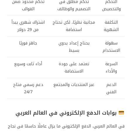
التحكم
تحكم مطلق في
تحكم محدود ضمن
والتخصيص
التصميم والوظائف
القوالب
التكلفة
مجانية نظريًا، لكن تحتاج
اشتراك شهري يبدأ
الشهرية
استضافة
من 29 دولار
سهولة
يحتاج إعداد يدوي
جاهز فوريًا
الاستخدام
بسيط
السرعة
تعتمد على جودة
أداء ثابت وسريع
والأداء
الاستضافة
الدعم
عبر المنتديات والمجتمع
دعم رسمي متاح
الفني
24/7
بوابات الدفع الإلكتروني في العالم العربي
في العالم العربي، الدفع الإلكتروني ما يزال عاملًا حاسمًا في نجاح