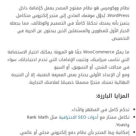
نظام ووكومرس هو نظام مفتوح المصدر يعمل كإضافة داخل
WordPress، يُحوّل موقعك العادي إلى متجر إلكتروني متكامل.
يتميز بأنه يمنحك تحكمًا كاملًا في التصميم والوظائف، مما يجعله
الخيار الأول للمطورين والمستقلين الذين يبحثون عن الحرية في
التخصيص.
ما يميّز WooCommerce حقًا هو المرونة: يمكنك اختيار الاستضافة
التي تناسب ميزانيتك، وتثبيت الإضافات التي تخدم احتياجاتك، سواء
في مجالات الشحن، أو التسويق، أو السيو.
ومع أن الإعداد الأولي يحتاج بعض المعرفة التقنية، إلا أن النتيجة
النهائية تمنحك متجرًا مصممًا خصيصًا لعلامتك التجارية.
المزايا البارزة:
تحكم كامل في المظهر والأداء.
تكامل ممتاز مع
أدوات SEO الاحترافية
مثل Rank Math
وYoast.
إمكانية ربط المتجر بأي نظام دفع إلكتروني محلي أو عالمي.