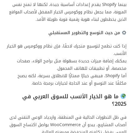
بينما Shopify يقدم إعدادات أساسية جيدة، لكنها لا تمنح نفس
المرونة، مما يجعل نظام ووكومرس الخيار المفضل لأصحاب المواقع
الذين يخططون لبناء هوية رقمية قوية طويلة الأمد.
من حيث التوسع والتطوير المستقبلي
إذا كنت تطمح لتوسيع متجرك لاحقًا، فإن نظام ووكومرس هو الخيار
الأنسب.
يمكنك إضافة ميزات جديدة بسهولة مثل برامج الولاء، صفحات
مخصصة، أو تطبيقات للهاتف المحمول.
أما Shopify، فيبقى خيارًا ممتازًا للانطلاق بسرعة، لكنه يصبح
مكلفًا عند التوسع أو عند الحاجة لخيارات برمجة خاصة.
ما هو الخيار الأنسب للسوق العربي في
2025؟
في ظل التطورات الحالية في المنطقة، وازدياد الوعي التقني لدى
أصحاب المشاريع، يبدو أن WooCommerce يواصل اكتساح السوق
العربي بفضل تكلفته المنخفضة ومرونته العالية.